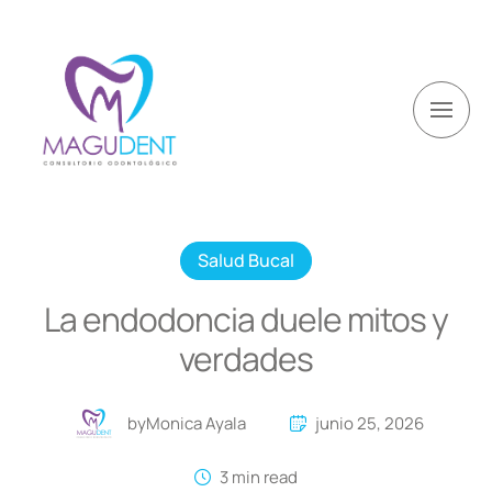
Salud Bucal
La endodoncia duele mitos y
verdades
by
Monica Ayala
junio 25, 2026
3
 min read